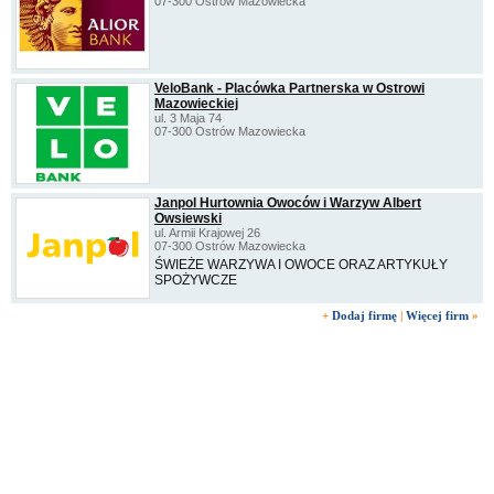
07-300 Ostrów Mazowiecka
VeloBank - Placówka Partnerska w Ostrowi
Mazowieckiej
ul. 3 Maja 74
07-300 Ostrów Mazowiecka
Janpol Hurtownia Owoców i Warzyw Albert
Owsiewski
ul. Armii Krajowej 26
07-300 Ostrów Mazowiecka
ŚWIEŻE WARZYWA I OWOCE ORAZ ARTYKUŁY
SPOŻYWCZE
+
Dodaj firmę
|
Więcej firm
»