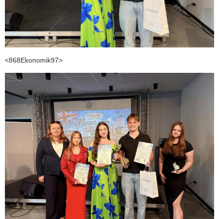
<868Ekonomik97>