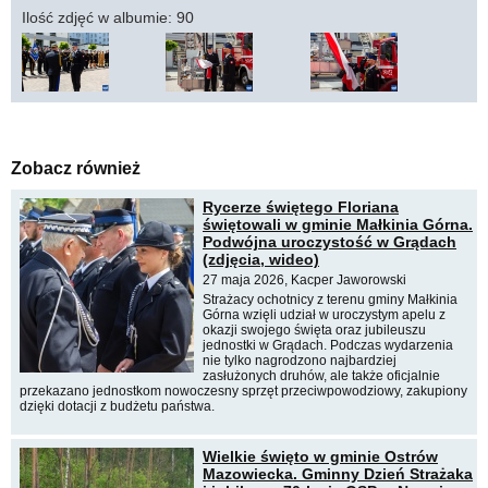
Ilość zdjęć w albumie: 90
Zobacz również
Rycerze świętego Floriana
świętowali w gminie Małkinia Górna.
Podwójna uroczystość w Grądach
(zdjęcia, wideo)
27 maja 2026, Kacper Jaworowski
Strażacy ochotnicy z terenu gminy Małkinia
Górna wzięli udział w uroczystym apelu z
okazji swojego święta oraz jubileuszu
jednostki w Grądach. Podczas wydarzenia
nie tylko nagrodzono najbardziej
zasłużonych druhów, ale także oficjalnie
przekazano jednostkom nowoczesny sprzęt przeciwpowodziowy, zakupiony
dzięki dotacji z budżetu państwa.
Wielkie święto w gminie Ostrów
Mazowiecka. Gminny Dzień Strażaka