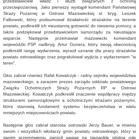
przedstawiciele władz i służb związanych z ochroną
przeciwpożarową. Jako pierwszy wystąpił komendant Państwowej
Straży Pożarnej w Ostrowi Mazowieckiej st. bryg. Leszek
Falbowski, który podsumował działalność strażaków na terenie
powiatu, podkreślił ich nieustanną gotowość do niesienia pomocy, a
także podziękował przedstawicielom samorządu za nieustające
wsparcie. Następnie przemawiał mazowiecki komendant
wojewódzki PSP nadbryg. Artur Gonera, który swoją obecnością
podkreślił rangę wydarzenia, wyraził uznanie dla pracy strażaków
powiatu ostrowskiego oraz pogratulował wyjścia z wydarzeniem "w
teren".
Głos zabrał również Rafał Kowalczyk - radny sejmiku województwa
mazowieckiego, a zarazem prezes zarządu oddziału powiatowego
Związku Ochotniczych Straży Pożarnych RP w Ostrowi
Mazowieckiej. Kowalczyk podkreślił znaczenie współpracy między
strukturami samorządowymi a ochotniczymi strażami pożarnymi,
które stanowią fundament systemu bezpieczeństwa w wielu
mniejszych miejscowościach powiatu.
Następnie głos zabrał starosta ostrowski Jerzy Bauer, w imieniu
swoim i wszystkich włodarzy gmin powiatu ostrowskiego, który w
swoim przemówieniu zwrócił uwagę na niezwykle istotną rolę