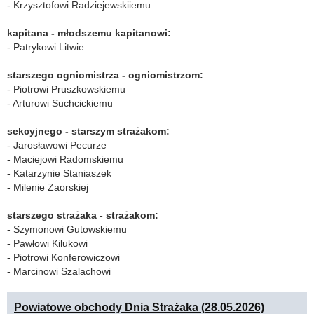
- Krzysztofowi Radziejewskiiemu
kapitana - młodszemu kapitanowi:
- Patrykowi Litwie
starszego ogniomistrza - ogniomistrzom:
- Piotrowi Pruszkowskiemu
- Arturowi Suchcickiemu
sekcyjnego - starszym strażakom:
- Jarosławowi Pecurze
- Maciejowi Radomskiemu
- Katarzynie Staniaszek
- Milenie Zaorskiej
starszego strażaka - strażakom:
- Szymonowi Gutowskiemu
- Pawłowi Kilukowi
- Piotrowi Konferowiczowi
- Marcinowi Szalachowi
Powiatowe obchody Dnia Strażaka (28.05.2026)