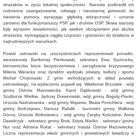
strażaków w życiu lokalnej społeczności. Starosta podkreślił ich
codzienne zaangażowanie, odwagę i nieustanną gotowość do
niesienia pomocy, wyrażając głęboką wdzięczność i uznanie
zarówno dla funkcjonariuszy PSP, jak i druhów OSP. Słowa starosty
były wyrazem świadomości, jak wielkim obciążeniem jest służba
strażacka, wymagająca ciągłej czujności i gotowości do działania w
najtrudniejszych warunkach.
Powiat ostrowski na uroczystościach reprezentowali ponadto:
wicestarosta Bartłomiej Pieńkowski, sekretarz Ewa Suchcicka,
kierowniczka biura bezpieczeństwa i zarządzania kryzysowego
Milena Waracka oraz dyrektor wydziału oświaty, kultury i sportu
Michał Chojnowski. Z gmin wchodzących w skład powiatu
ostrowskiego, na wydarzeniu pojawili się: Waldemar Brzostek - wójt
gminy Ostrów Mazowiecka, Karol Dąbkowski - wójt gminy
Szulborze Wielkie, Jędrzej Drewnowski, wójt gminy Boguty-Pianki,
Urszula Nadratowska - wójt gminy Wąsewo, Beata Ponichtera - wójt
gminy Andrzejewo, Dariusz Rafalik - burmistrz gminy Małkinia
Górna, Urszula Wołosiewicz - wójt gminy Zaręby Kościelne, Anna
Dawidczyk - sekretarz gminy Brok, Edyta Mańko - sekretarz gminy
Nur oraz Adriana Rukat - sekretarz miasta Ostrów Mazowiecka.
Liczna reprezentacja władz gminnych i powiatowych świadczy o