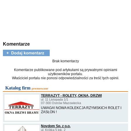
Komentarze
Brak komentarzy
Komentarze publikowane pod artykułami są prywatnymi opiniami
użytkowników portalu.
Właściciel portalu nie ponosi odpowiedzialności za treść tych opinii.
Katalog firm
promowane
TERRAZYT - ROLETY, OKNA, DRZWI
ul. 11 Listopada 1/1
07-300 Ostrów Mazowiecka
UWAGA! NOWA KOLEKCJA RZYMSKICH ROLET I
ZASŁON !
Novdom Sp. z o.o.
ul. Krótka 5 lok. 2