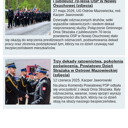
i jubileusz 70-lecia OSP w Nowej
Osuchowej (zdjęcia)
27 maja 2026, UG Ostrów Mazowiecka, red.
Kacper Jaworowski
Dziesiątki odznaczonych druhów, setki
wyjazdów ratowniczych i siedem dekad
nieprzerwanej służby. Połączenie Gminnego
Dnia Strażaka z jubileuszem 70-lecia
powstania OSP w Nowej Osuchowej stało
się okazją do wręczenia prestiżowych odznaczeń, podsumowania dekad
pracy oraz złożenia podziękowań tym, którzy na co dzień czuwają nad
bezpieczeństwem mieszkańców.
Trzy dekady ratownictwa, pokolenia
poświęcenia. Powiatowy Dzień
Strażaka w Ostrowi Mazowieckiej
(zdjęcia)
12 czerwca 2025, Kacper Jaworowski
Na placu Komendy Powiatowej PSP odbyła
się uroczystość z okazji Dnia Strażaka. Były
odznaczenia, awanse, nowy sprzęt i wyrazy
wdzięczności dla tych, którzy na co dzień
stoją na straży naszego bezpieczeństwa.