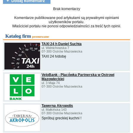
Brak komentarzy
Komentarze publikowane pod artykułami są prywatnymi opiniami
użytkowników portalu.
Właściciel portalu nie ponosi odpowiedzialności za treść tych opinii.
Katalog firm
promowane
TAXI 24 h Daniel Suchta
ul. Widnichowska 7
07-300 Ostrów Mazowiecka
TAXI 24 h/dobę
VeloBank - Placówka Partnerska w Ostrowi
Mazowieckiej
ul. 3 Maja 74
07-300 Ostrów Mazowiecka
Tawerna Akropolis
ul. Małkińska 143
07-300 Ostrów Mazowiecka
Spróbuj greckiej kuchni !