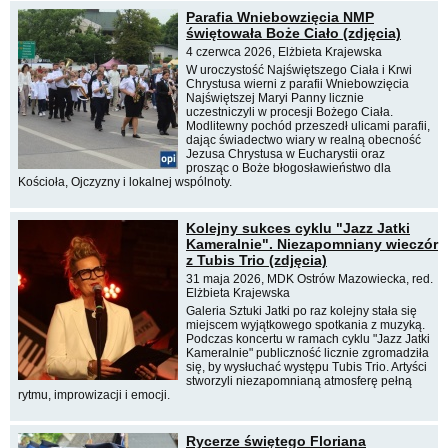
Parafia Wniebowzięcia NMP
świętowała Boże Ciało (zdjęcia)
4 czerwca 2026, Elżbieta Krajewska
W uroczystość Najświętszego Ciała i Krwi
Chrystusa wierni z parafii Wniebowzięcia
Najświętszej Maryi Panny licznie
uczestniczyli w procesji Bożego Ciała.
Modlitewny pochód przeszedł ulicami parafii,
dając świadectwo wiary w realną obecność
Jezusa Chrystusa w Eucharystii oraz
prosząc o Boże błogosławieństwo dla
Kościoła, Ojczyzny i lokalnej wspólnoty.
Kolejny sukces cyklu "Jazz Jatki
Kameralnie". Niezapomniany wieczór
z Tubis Trio (zdjęcia)
31 maja 2026, MDK Ostrów Mazowiecka, red.
Elżbieta Krajewska
Galeria Sztuki Jatki po raz kolejny stała się
miejscem wyjątkowego spotkania z muzyką.
Podczas koncertu w ramach cyklu "Jazz Jatki
Kameralnie" publiczność licznie zgromadziła
się, by wysłuchać występu Tubis Trio. Artyści
stworzyli niezapomnianą atmosferę pełną
rytmu, improwizacji i emocji.
Rycerze świętego Floriana