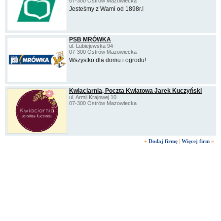
07-300 Ostrów Mazowiecka
Jesteśmy z Wami od 1898r.!
PSB MRÓWKA
ul. Lubiejewska 94
07-300 Ostrów Mazowiecka
Wszystko dla domu i ogrodu!
Kwiaciarnia, Poczta Kwiatowa Jarek Kuczyński
ul. Armii Krajowej 10
07-300 Ostrów Mazowiecka
+
Dodaj firmę
|
Więcej firm
»