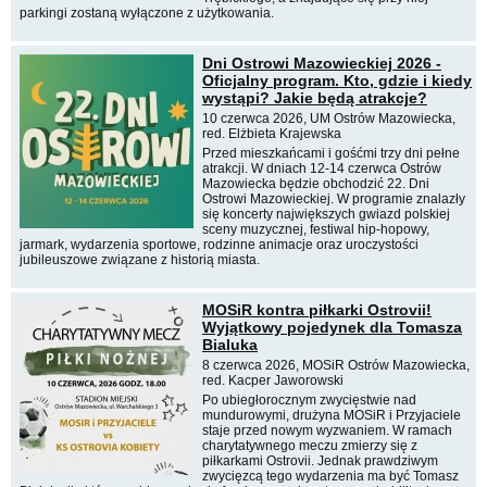
parkingi zostaną wyłączone z użytkowania.
Dni Ostrowi Mazowieckiej 2026 -
Oficjalny program. Kto, gdzie i kiedy
wystąpi? Jakie będą atrakcje?
10 czerwca 2026, UM Ostrów Mazowiecka,
red. Elżbieta Krajewska
Przed mieszkańcami i gośćmi trzy dni pełne
atrakcji. W dniach 12-14 czerwca Ostrów
Mazowiecka będzie obchodzić 22. Dni
Ostrowi Mazowieckiej. W programie znalazły
się koncerty największych gwiazd polskiej
sceny muzycznej, festiwal hip-hopowy,
jarmark, wydarzenia sportowe, rodzinne animacje oraz uroczystości
jubileuszowe związane z historią miasta.
MOSiR kontra piłkarki Ostrovii!
Wyjątkowy pojedynek dla Tomasza
Bialuka
8 czerwca 2026, MOSiR Ostrów Mazowiecka,
red. Kacper Jaworowski
Po ubiegłorocznym zwycięstwie nad
mundurowymi, drużyna MOSiR i Przyjaciele
staje przed nowym wyzwaniem. W ramach
charytatywnego meczu zmierzy się z
piłkarkami Ostrovii. Jednak prawdziwym
zwycięzcą tego wydarzenia ma być Tomasz