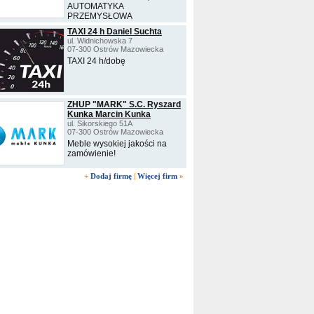
AUTOMATYKA
PRZEMYSŁOWA
TAXI 24 h Daniel Suchta
ul. Widnichowska 7
07-300 Ostrów Mazowiecka
TAXI 24 h/dobę
ZHUP "MARK" S.C. Ryszard
Kunka Marcin Kunka
ul. Sikorskiego 51A
07-300 Ostrów Mazowiecka
Meble wysokiej jakości na
zamówienie!
+
Dodaj firmę
|
Więcej firm
»