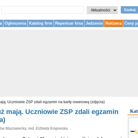
Szukaj
a
Ogłoszenia
Katalog firm
Repertuar kina
Jedzenie
Reklama
Ceny p
mają. Uczniowie ZSP zdali egzamin na kartę rowerową (zdjęcia)
uż mają. Uczniowie ZSP zdali egzamin
Kat
a)
rów Mazowiecka, red. Elżbieta Krajewska