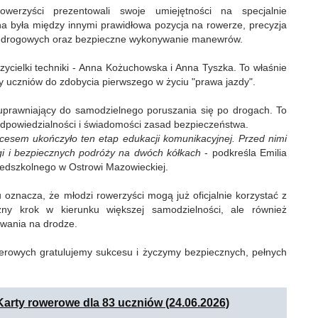
owerzyści prezentowali swoje umiejętności na specjalnie
a była między innymi prawidłowa pozycja na rowerze, precyzja
w drogowych oraz bezpieczne wykonywanie manewrów.
cielki techniki - Anna Kożuchowska i Anna Tyszka. To właśnie
y uczniów do zdobycia pierwszego w życiu "prawa jazdy".
 uprawniający do samodzielnego poruszania się po drogach. To
odpowiedzialności i świadomości zasad bezpieczeństwa.
kcesem ukończyło ten etap edukacji komunikacyjnej. Przed nimi
gi i bezpiecznych podróży na dwóch kółkach
- podkreśla Emilia
edszkolnego w Ostrowi Mazowieckiej.
znacza, że młodzi rowerzyści mogą już oficjalnie korzystać z
ny krok w kierunku większej samodzielności, ale również
wania na drodze.
rowych gratulujemy sukcesu i życzymy bezpiecznych, pełnych
Karty rowerowe dla 83 uczniów (24.06.2026)