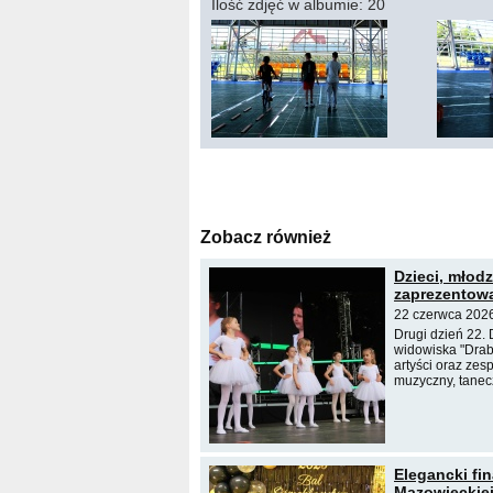
Ilość zdjęć w albumie: 20
Zobacz również
Dzieci, młodz
zaprezentowa
22 czerwca 2026
Drugi dzień 22. 
widowiska "Drab
artyści oraz zes
muzyczny, tanecz
Elegancki fi
Mazowieckiej