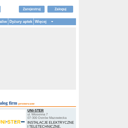
Zarejestruj
Zaloguj
aliw
Dyżury aptek
Więcej
alog firm
promowane
UNI-STER
ul. Wiosenna 7
07-300 Ostrów Mazowiecka
INSTALACJE ELEKTRYCZNE
I TELETECHNICZNE,