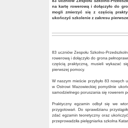
83 uczniów Zespołu Szkolno-Przedsz
na kartę rowerową i dołączyło do g
mogli zmierzyć się z częścią prakt
ukończyć szkolenie z zakresu pierwsz
83 uczniów Zespołu Szkolno-Przedszkoln
rowerową i dołączyło do grona pełnopraw
częścią praktyczną, musieli wykazać s
pierwszej pomocy.
W naszym mieście przybyło 83 nowych u
w Ostrowi Mazowieckiej pomyślnie ukoń
samodzielnego poruszania się rowerem p
Praktyczny egzamin odbył się we wto
przygotowań. Do sprawdzianu przystąpiło
zdać egzamin teoretyczny oraz ukończyć
przeprowadziła pielęgniarka szkolna Kata