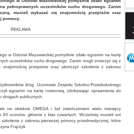
kolnego w Ostrowi Mazowieckiej pomyślnie zdało egzamin
rona pełnoprawnych uczestników ruchu drogowego. Zanim
yczną, musieli wykazać się znajomością przepisów oraz
ej pomocy.
REKLAMA
ego w Ostrowi Mazowieckiej pomyślnie zdało egzamin na kartę
nych uczestników ruchu drogowego. Zanim mogli zmierzyć się z
ię znajomością przepisów oraz ukończyć szkolenie z zakresu
żytkowników dróg. Uczniowie Zespołu Szkolno-Przedszkolnego
czyli egzamin na kartę rowerową, zdobywając uprawnienia do
o drogach publicznych.
rek na obiekcie OMEGA i był zwieńczeniem wielu miesięcy
 83 uczniów, głównie z klas czwartych. Wcześniej musieli oni
 szkolenie z zakresu pierwszej pomocy przedmedycznej, które
rzyna Frączyk.