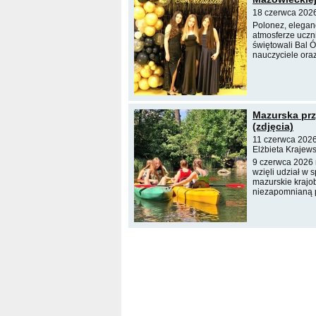
18 czerwca 2026
Polonez, elegan
atmosferze uczn
świętowali Bal 
nauczyciele oraz
Mazurska prz
(zdjęcia)
11 czerwca 2026
Elżbieta Krajew
9 czerwca 2026 
wzięli udział w
mazurskie krajob
niezapomnianą p