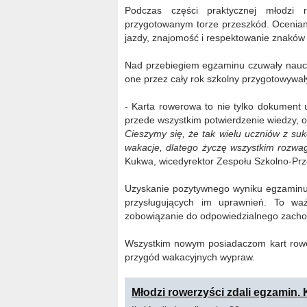
Podczas części praktycznej młodzi r
przygotowanym torze przeszkód. Ocenian
jazdy, znajomość i respektowanie znakó
Nad przebiegiem egzaminu czuwały nauczy
one przez cały rok szkolny przygotowywał
- Karta rowerowa to nie tylko dokument
przede wszystkim potwierdzenie wiedzy, 
Cieszymy się, że tak wielu uczniów z su
wakacje, dlatego życzę wszystkim rozwa
Kukwa, wicedyrektor Zespołu Szkolno-Prz
Uzyskanie pozytywnego wyniku egzaminu o
przysługujących im uprawnień. To waż
zobowiązanie do odpowiedzialnego zacho
Wszystkim nowym posiadaczom kart rowe
przygód wakacyjnych wypraw.
Młodzi rowerzyści zdali egzamin. 