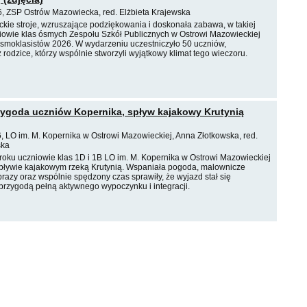
, ZSP Ostrów Mazowiecka, red. Elżbieta Krajewska
ckie stroje, wzruszające podziękowania i doskonała zabawa, w takiej
iowie klas ósmych Zespołu Szkół Publicznych w Ostrowi Mazowieckiej
Ósmoklasistów 2026. W wydarzeniu uczestniczyło 50 uczniów,
 rodzice, którzy wspólnie stworzyli wyjątkowy klimat tego wieczoru.
ygoda uczniów Kopernika, spływ kajakowy Krutynią
, LO im. M. Kopernika w Ostrowi Mazowieckiej, Anna Złotkowska, red.
ska
roku uczniowie klas 1D i 1B LO im. M. Kopernika w Ostrowi Mazowieckiej
 spływie kajakowym rzeką Krutynią. Wspaniała pogoda, malownicze
razy oraz wspólnie spędzony czas sprawiły, że wyjazd stał się
rzygodą pełną aktywnego wypoczynku i integracji.