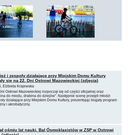
ież i zespoły działające przy Miejskim Domu Kultury
ły się na 22. Dni Ostrowi Mazowieckiej (zdjęcia)
, Elżbieta Krajewska
Dni Ostrowi Mazowieckiej rozpoczął się od części oficjalnej oraz
ina do miodu, drabina do dziejów". Następnie scenę przejęli młodzi
poły działające przy Miejskim Domu Kultury, prezentując bogaty program
ny i akrobatyczny.
nał ośmiu lat nauki. Bal Ósmoklasistów w ZSP w Ostrowi
 (zdjęcia)