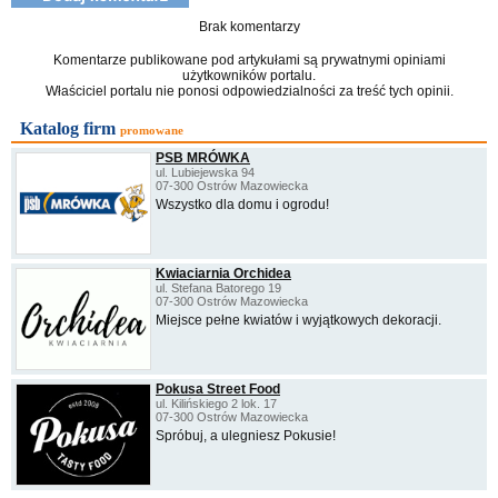
Brak komentarzy
Komentarze publikowane pod artykułami są prywatnymi opiniami
użytkowników portalu.
Właściciel portalu nie ponosi odpowiedzialności za treść tych opinii.
Katalog firm
promowane
PSB MRÓWKA
ul. Lubiejewska 94
07-300 Ostrów Mazowiecka
Wszystko dla domu i ogrodu!
Kwiaciarnia Orchidea
ul. Stefana Batorego 19
07-300 Ostrów Mazowiecka
Miejsce pełne kwiatów i wyjątkowych dekoracji.
Pokusa Street Food
ul. Kilińskiego 2 lok. 17
07-300 Ostrów Mazowiecka
Spróbuj, a ulegniesz Pokusie!