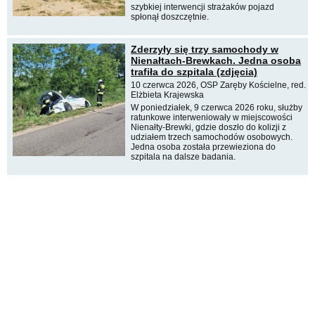
szybkiej interwencji strażaków pojazd
spłonął doszczętnie.
Zderzyły się trzy samochody w
Nienałtach-Brewkach. Jedna osoba
trafiła do szpitala (zdjęcia)
10 czerwca 2026, OSP Zaręby Kościelne, red.
Elżbieta Krajewska
W poniedziałek, 9 czerwca 2026 roku, służby
ratunkowe interweniowały w miejscowości
Nienałty-Brewki, gdzie doszło do kolizji z
udziałem trzech samochodów osobowych.
Jedna osoba została przewieziona do
szpitala na dalsze badania.