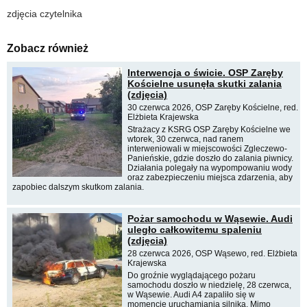
zdjęcia czytelnika
Zobacz również
Interwencja o świcie. OSP Zaręby
Kościelne usunęła skutki zalania
(zdjęcia)
30 czerwca 2026, OSP Zaręby Kościelne, red.
Elżbieta Krajewska
Strażacy z KSRG OSP Zaręby Kościelne we
wtorek, 30 czerwca, nad ranem
interweniowali w miejscowości Zgleczewo-
Panieńskie, gdzie doszło do zalania piwnicy.
Działania polegały na wypompowaniu wody
oraz zabezpieczeniu miejsca zdarzenia, aby
zapobiec dalszym skutkom zalania.
Pożar samochodu w Wąsewie. Audi
uległo całkowitemu spaleniu
(zdjęcia)
28 czerwca 2026, OSP Wąsewo, red. Elżbieta
Krajewska
Do groźnie wyglądającego pożaru
samochodu doszło w niedzielę, 28 czerwca,
w Wąsewie. Audi A4 zapaliło się w
momencie uruchamiania silnika. Mimo