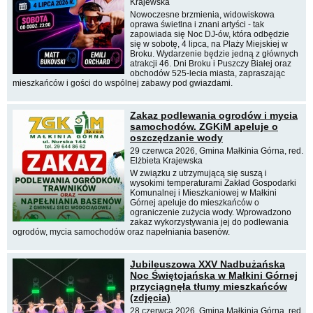
Krajewska
Nowoczesne brzmienia, widowiskowa
oprawa świetlna i znani artyści - tak
zapowiada się Noc DJ-ów, która odbędzie
się w sobotę, 4 lipca, na Plaży Miejskiej w
Broku. Wydarzenie będzie jedną z głównych
atrakcji 46. Dni Broku i Puszczy Białej oraz
obchodów 525-lecia miasta, zapraszając
mieszkańców i gości do wspólnej zabawy pod gwiazdami.
Zakaz podlewania ogrodów i mycia
samochodów. ZGKiM apeluje o
oszczędzanie wody
29 czerwca 2026, Gmina Małkinia Górna, red.
Elżbieta Krajewska
W związku z utrzymującą się suszą i
wysokimi temperaturami Zakład Gospodarki
Komunalnej i Mieszkaniowej w Małkini
Górnej apeluje do mieszkańców o
ograniczenie zużycia wody. Wprowadzono
zakaz wykorzystywania jej do podlewania
ogrodów, mycia samochodów oraz napełniania basenów.
Jubileuszowa XXV Nadbużańska
Noc Świętojańska w Małkini Górnej
przyciągnęła tłumy mieszkańców
(zdjęcia)
28 czerwca 2026, Gmina Małkinia Górna, red.