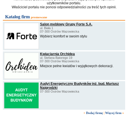
użytkowników portalu.
Właściciel portalu nie ponosi odpowiedzialności za treść tych opinii.
Katalog firm
promowane
Salon meblowy Grupy Forte S.A.
ul. Biała 1
07-300 Ostrów Mazowiecka
Wybierz komfort w swoim stylu
Kwiaciarnia Orchidea
ul. Stefana Batorego 19
07-300 Ostrów Mazowiecka
Miejsce pełne kwiatów i wyjątkowych dekoracji.
Audyt Energetyczny Budynków inż. bud. Mariusz
Najgrodzki
07-300 Ostrów Mazowiecka
+
Dodaj firmę
|
Więcej firm
»