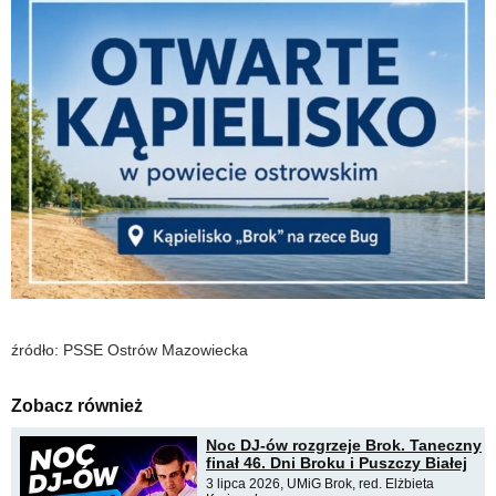
źródło: PSSE Ostrów Mazowiecka
Zobacz również
Noc DJ-ów rozgrzeje Brok. Taneczny
finał 46. Dni Broku i Puszczy Białej
3 lipca 2026, UMiG Brok, red. Elżbieta