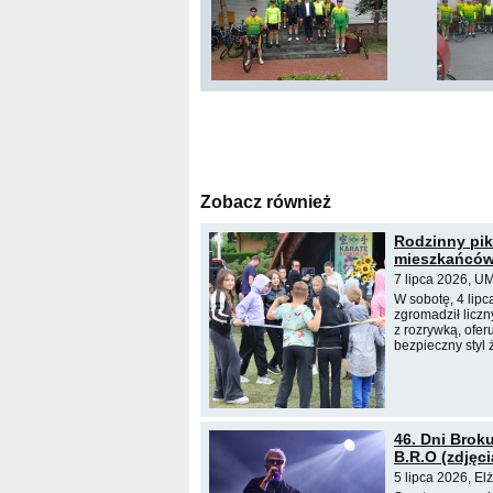
Zobacz również
Rodzinny pik
mieszkańcó
7 lipca 2026, U
W sobotę, 4 lipc
zgromadził licz
z rozrywką, ofer
bezpieczny styl 
46. Dni Broku
B.R.O (zdjęci
5 lipca 2026, El