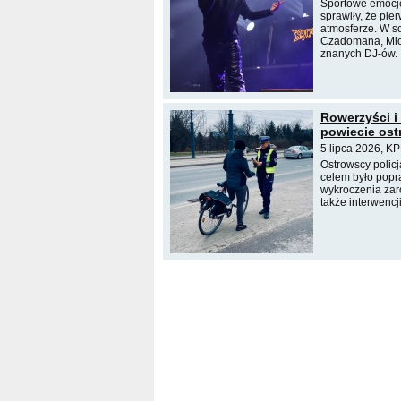
Sportowe emocje
sprawiły, że pie
atmosferze. W so
Czadomana, Mich
znanych DJ-ów.
Rowerzyści i
powiecie os
5 lipca 2026, K
Ostrowscy polic
celem było popr
wykroczenia zar
także interwencj