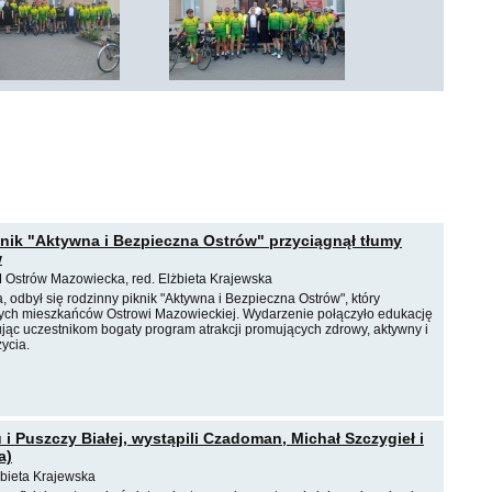
nik "Aktywna i Bezpieczna Ostrów" przyciągnął tłumy
w
M Ostrów Mazowiecka, red. Elżbieta Krajewska
a, odbył się rodzinny piknik "Aktywna i Bezpieczna Ostrów", który
nych mieszkańców Ostrowi Mazowieckiej. Wydarzenie połączyło edukację
ując uczestnikom bogaty program atrakcji promujących zdrowy, aktywny i
życia.
 i Puszczy Białej, wystąpili Czadoman, Michał Szczygieł i
a)
żbieta Krajewska