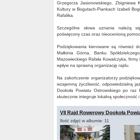
Grzegorza Jasionowskiego, Zbigniewa 
Kultury w Bogutach-Piankach Izabeli Bog
Rafalika.
Szczególne słowa uznania należą s
poświęcony czas oraz nieocenioną pomoc w
Podziękowania kierowane są również d
Małkinia Górna, Banku Spółdzielcze
Mazowieckiego Rafała Kowalczyka, firmy 
wpływ na sprawną organizację rajdu.
Na zakończenie organizatorzy podziękow
wzajemną życzliwość, odpowiedzialną ja
Dookoła Powiatu Ostrowskiego po raz k
skutecznie integruje lokalną społeczność
VII Rajd Rowerowy Dookoła Powia
Ilość zdjęć w albumie: 11