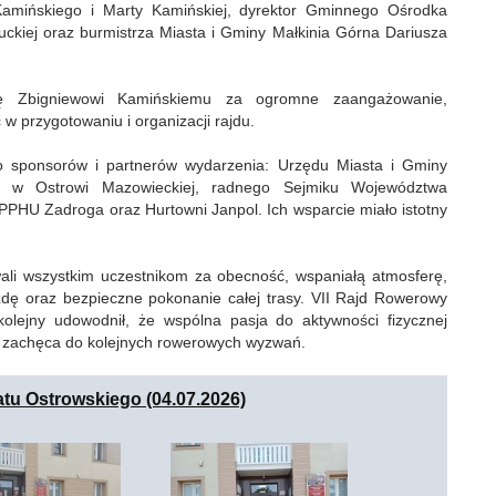
Kamińskiego i Marty Kamińskiej, dyrektor Gminnego Ośrodka
uckiej oraz burmistrza Miasta i Gminy Małkinia Górna Dariusza
ię Zbigniewowi Kamińskiemu za ogromne zaangażowanie,
 przygotowaniu i organizacji rajdu.
o sponsorów i partnerów wydarzenia: Urzędu Miasta i Gminy
go w Ostrowi Mazowieckiej, radnego Sejmiku Województwa
PPHU Zadroga oraz Hurtowni Janpol. Ich wsparcie miało istotny
ali wszystkim uczestnikom za obecność, wspaniałą atmosferę,
zdę oraz bezpieczne pokonanie całej trasy. VII Rajd Rowerowy
olejny udowodnił, że wspólna pasja do aktywności fizycznej
 i zachęca do kolejnych rowerowych wyzwań.
tu Ostrowskiego (04.07.2026)