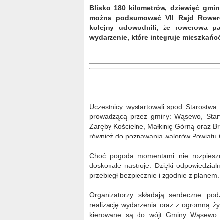
Blisko 180 kilometrów, dziewięć gmi
można podsumować VII Rajd Rowero
kolejny udowodnili, że rowerowa pa
wydarzenie, które integruje mieszkańc
Uczestnicy wystartowali spod Starostwa
prowadzącą przez gminy: Wąsewo, Stary 
Zaręby Kościelne, Małkinię Górną oraz Br
również do poznawania walorów Powiatu O
Choć pogoda momentami nie rozpieszcz
doskonałe nastroje. Dzięki odpowiedzial
przebiegł bezpiecznie i zgodnie z planem.
Organizatorzy składają serdeczne pod
realizację wydarzenia oraz z ogromną życ
kierowane są do wójt Gminy Wąsewo Ur