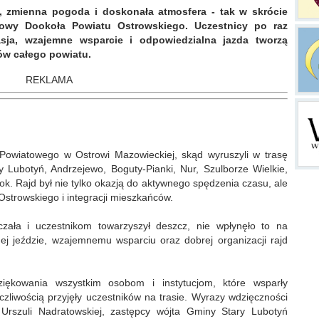
n, zmienna pogoda i doskonała atmosfera - tak w skrócie
wy Dookoła Powiatu Ostrowskiego. Uczestnicy po raz
sja, wzajemne wsparcie i odpowiedzialna jazda tworzą
ów całego powiatu.
REKLAMA
 Powiatowego w Ostrowi Mazowieckiej, skąd wyruszyli w trasę
Lubotyń, Andrzejewo, Boguty-Pianki, Nur, Szulborze Wielkie,
ok. Rajd był nie tylko okazją do aktywnego spędzenia czasu, ale
strowskiego i integracji mieszkańców.
ała i uczestnikom towarzyszył deszcz, nie wpłynęło to na
nej jeździe, wzajemnemu wsparciu oraz dobrej organizacji rajd
ziękowania wszystkim osobom i instytucjom, które wsparły
zliwością przyjęły uczestników na trasie. Wyrazy wdzięczności
szuli Nadratowskiej, zastępcy wójta Gminy Stary Lubotyń