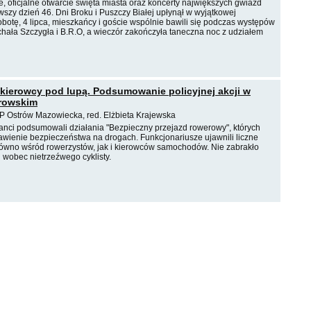
, oficjalne otwarcie święta miasta oraz koncerty największych gwiazd
rwszy dzień 46. Dni Broku i Puszczy Białej upłynął w wyjątkowej
botę, 4 lipca, mieszkańcy i goście wspólnie bawili się podczas występów
ała Szczygła i B.R.O, a wieczór zakończyła taneczna noc z udziałem
 kierowcy pod lupą. Podsumowanie policyjnej akcji w
trowskim
PP Ostrów Mazowiecka, red. Elżbieta Krajewska
janci podsumowali działania "Bezpieczny przejazd rowerowy", których
awienie bezpieczeństwa na drogach. Funkcjonariusze ujawnili liczne
ówno wśród rowerzystów, jak i kierowców samochodów. Nie zabrakło
i wobec nietrzeźwego cyklisty.