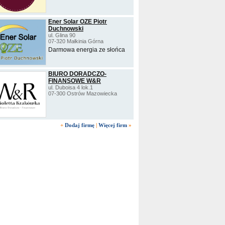
Ener Solar OZE Piotr
Duchnowski
ul. Glina 90
07-320 Małkinia Górna
Darmowa energia ze słońca
BIURO DORADCZO-
FINANSOWE W&R
ul. Duboisa 4 lok.1
07-300 Ostrów Mazowiecka
+
Dodaj firmę
|
Więcej firm
»