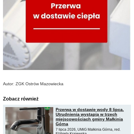
Autor: ZGK Ostrów Mazowiecka
Zobacz również
Przerwa w dostawie wody 8 lipca.
Utrudnienia wystąpią w trzech
miejscowościach gminy Małkinia
Górna
7 lipca 2026, UMiG Małkinia Górna, red.
Elżbieta Krajewska