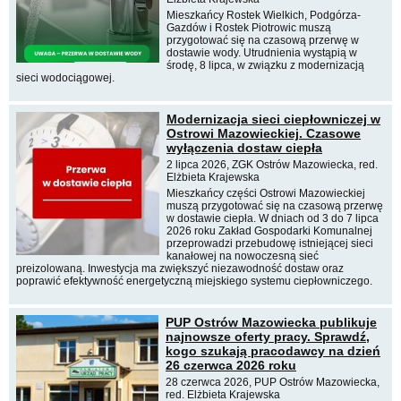
Mieszkańcy Rostek Wielkich, Podgórza-
Gazdów i Rostek Piotrowic muszą
przygotować się na czasową przerwę w
dostawie wody. Utrudnienia wystąpią w
środę, 8 lipca, w związku z modernizacją
sieci wodociągowej.
Modernizacja sieci ciepłowniczej w
Ostrowi Mazowieckiej. Czasowe
wyłączenia dostaw ciepła
2 lipca 2026, ZGK Ostrów Mazowiecka, red.
Elżbieta Krajewska
Mieszkańcy części Ostrowi Mazowieckiej
muszą przygotować się na czasową przerwę
w dostawie ciepła. W dniach od 3 do 7 lipca
2026 roku Zakład Gospodarki Komunalnej
przeprowadzi przebudowę istniejącej sieci
kanałowej na nowoczesną sieć
preizolowaną. Inwestycja ma zwiększyć niezawodność dostaw oraz
poprawić efektywność energetyczną miejskiego systemu ciepłowniczego.
PUP Ostrów Mazowiecka publikuje
najnowsze oferty pracy. Sprawdź,
kogo szukają pracodawcy na dzień
26 czerwca 2026 roku
28 czerwca 2026, PUP Ostrów Mazowiecka,
red. Elżbieta Krajewska