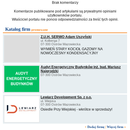
Brak komentarzy
Komentarze publikowane pod artykułami są prywatnymi opiniami
użytkowników portalu.
Właściciel portalu nie ponosi odpowiedzialności za treść tych opinii.
Katalog firm
promowane
Z.U.H. SERWO Adam Uszyński
ul. Kolberga 7
07-300 Ostrów Mazowiecka
WYMIEŃ STARY KOCIOŁ GAZOWY NA
NOWOCZESNY KONDENSACYJNY
Audyt Energetyczny Budynków inż. bud. Mariusz
Najgrodzki
07-300 Ostrów Mazowiecka
Lewiarz Development Sp. z o.o.
ul. Wiejska
07-300 Ostrów Mazowiecka
Osiedle Przy Wiejskiej - wkrótce w sprzedaży!
+
Dodaj firmę
|
Więcej firm
»