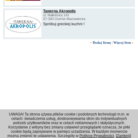
Tawerna Akropolis
ul. Małkińska 143
07-300 Ostrów Mazowiecka
Spróbuj greckiej kuchni !
+
Dodaj firmę
|
Więcej firm
»
UWAGA! Ta strona używa plików cookie i podobnych technologii m.in. w
celach: świadczenia usług, dostosowywania stron do indywidualnych
potrzeb użytkowników oraz w celach reklamowych i statystycznych.
Korzystanie z witryny bez zmiany ustawień przeglądarki oznacza, że pliki
Regulamin
|
Polityka prywatności
|
Reklama
|
Kontakt
cookie będą zapisywane w pamięci urzadzenia. W każdym momencie
można zmienić te ustawienia. Szczegóły w
Polityce Prywatności
. [
Zamknij
]
© 2001 - 2026 OPI Ostrowski Portal Internetowy - Wszystkie prawa zastrzeżone