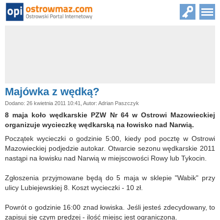
Majówka z wędką?
Dodano: 26 kwietnia 2011 10:41, Autor: Adrian Paszczyk
8 maja koło wędkarskie PZW Nr 64 w Ostrowi Mazowieckiej
organizuje wycieczkę wędkarską na łowisko nad Narwią.
Początek wycieczki o godzinie 5:00, kiedy pod pocztę w Ostrowi
Mazowieckiej podjedzie autokar. Otwarcie sezonu wędkarskie 2011
nastąpi na łowisku nad Narwią w miejscowości Rowy lub Tykocin.
Zgłoszenia przyjmowane będą do 5 maja w sklepie "Wabik" przy
ulicy Lubiejewskiej 8. Koszt wycieczki - 10 zł.
Powrót o godzinie 16:00 znad łowiska. Jeśli jesteś zdecydowany, to
zapisuj się czym prędzej - ilość miejsc jest ograniczona.