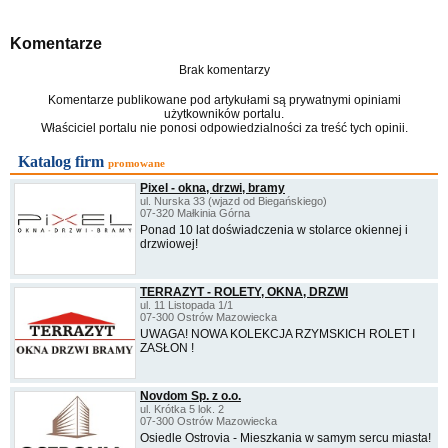
Komentarze
Brak komentarzy
Komentarze publikowane pod artykułami są prywatnymi opiniami
użytkowników portalu.
Właściciel portalu nie ponosi odpowiedzialności za treść tych opinii.
Katalog firm
promowane
Pixel - okna, drzwi, bramy
ul. Nurska 33 (wjazd od Biegańskiego)
07-320 Małkinia Górna
Ponad 10 lat doświadczenia w stolarce okiennej i
drzwiowej!
TERRAZYT - ROLETY, OKNA, DRZWI
ul. 11 Listopada 1/1
07-300 Ostrów Mazowiecka
UWAGA! NOWA KOLEKCJA RZYMSKICH ROLET I
ZASŁON !
Novdom Sp. z o.o.
ul. Krótka 5 lok. 2
07-300 Ostrów Mazowiecka
Osiedle Ostrovia - Mieszkania w samym sercu miasta!