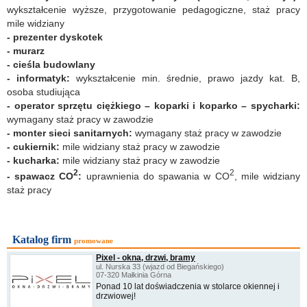
wykształcenie wyższe, przygotowanie pedagogiczne, staż pracy
mile widziany
- prezenter dyskotek
- murarz
- cieśla budowlany
- informatyk:
wykształcenie min. średnie, prawo jazdy kat. B,
osoba studiująca
- operator sprzętu ciężkiego – koparki i koparko – spycharki:
wymagany staż pracy w zawodzie
- monter sieci sanitarnych:
wymagany staż pracy w zawodzie
- cukiernik:
mile widziany staż pracy w zawodzie
- kucharka:
mile widziany staż pracy w zawodzie
2
2
- spawacz CO
:
uprawnienia do spawania w CO
, mile widziany
staż pracy
Katalog firm
promowane
Pixel - okna, drzwi, bramy
ul. Nurska 33 (wjazd od Biegańskiego)
07-320 Małkinia Górna
Ponad 10 lat doświadczenia w stolarce okiennej i
drzwiowej!