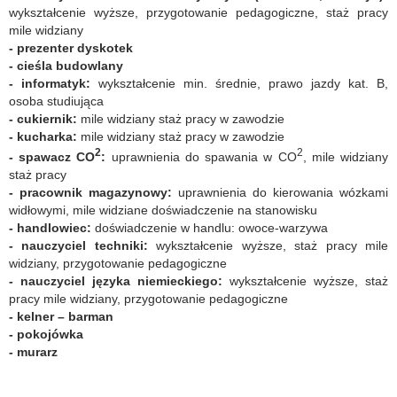
wykształcenie wyższe, przygotowanie pedagogiczne, staż pracy
mile widziany
- prezenter dyskotek
- cieśla budowlany
- informatyk:
wykształcenie min. średnie, prawo jazdy kat. B,
osoba studiująca
- cukiernik:
mile widziany staż pracy w zawodzie
- kucharka:
mile widziany staż pracy w zawodzie
2
2
- spawacz CO
:
uprawnienia do spawania w CO
, mile widziany
staż pracy
- pracownik magazynowy:
uprawnienia do kierowania wózkami
widłowymi, mile widziane doświadczenie na stanowisku
- handlowiec:
doświadczenie w handlu: owoce-warzywa
- nauczyciel techniki:
wykształcenie wyższe, staż pracy mile
widziany, przygotowanie pedagogiczne
- nauczyciel języka niemieckiego:
wykształcenie wyższe, staż
pracy mile widziany, przygotowanie pedagogiczne
- kelner – barman
- pokojówka
- murarz