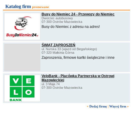
Katalog firm
promowane
Busy do Niemiec 24 - Przewozy do Niemiec
Dworzec autobusowy
07-300 Ostrów Mazowiecka
Busy do Niemiec z adresu na adres!
ŚWIAT ZAPROSZEŃ
ul. Nurska 33 (wjazd od Biegańskiego)
07-320 Małkinia Górna
Zaproszenia, firmowe kartki świąteczne i inne
VeloBank - Placówka Partnerska w Ostrowi
Mazowieckiej
ul. 3 Maja 74
07-300 Ostrów Mazowiecka
+
Dodaj firmę
|
Więcej firm
»