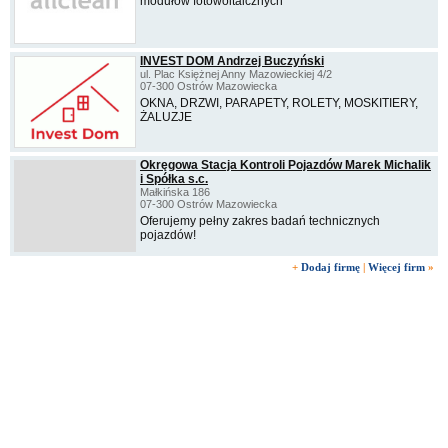
modułów fotowoltaicznych
INVEST DOM Andrzej Buczyński
ul. Plac Księżnej Anny Mazowieckiej 4/2
07-300 Ostrów Mazowiecka
OKNA, DRZWI, PARAPETY, ROLETY, MOSKITIERY,
ŻALUZJE
Okręgowa Stacja Kontroli Pojazdów Marek Michalik
i Spółka s.c.
Małkińska 186
07-300 Ostrów Mazowiecka
Oferujemy pełny zakres badań technicznych
pojazdów!
+
Dodaj firmę
|
Więcej firm
»