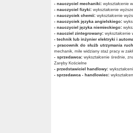
- nauczyciel mechaniki:
wykształcenie w
- nauczyciel fizyki:
wykształcenie wyższe
- nauczyciek chemii:
wykształcenie wyżs
- nauczyciek języka angielskiego:
wyksz
- nauczyciel języka niemieckiego:
wyksz
- naucziel zintegrowany:
wykształcenie 
- technik lub inżynier elektryki i autom
- pracownik do służb utrzymania ruc
mechanik, mile widziany staż pracy w zak
- sprzedawca:
wykształcenie średnie, z
Zaręby Kościelne
- przedstawiciel handlowy:
wykształceni
- sprzedawca - handlowiec:
wykształcen