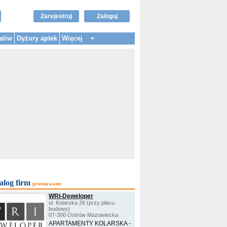
Zarejestruj
Zaloguj
aliw
Dyżury aptek
Więcej
alog firm
promowane
WRI-Deweloper
ul. Kolarska 26 (przy placu
budowy)
07-300 Ostrów Mazowiecka
APARTAMENTY KOLARSKA -