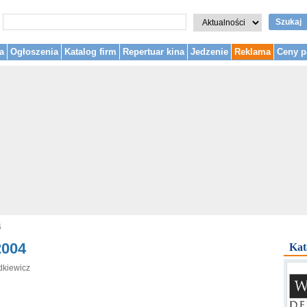
Szukaj
a
Ogłoszenia
Katalog firm
Repertuar kina
Jedzenie
Reklama
Ceny p
4
2004
Kat
dkiewicz