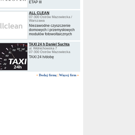
ETAP III
ALL CLEAN
07-300 Ostrów Mazowiecka /
Warszawa
Niezawodne czyszczenie
domowych i przemysłowych
modułów fotowoltaicznych
TAXI 24 h Daniel Suchta
ul. Widnichowska 7
07-300 Ostrów Mazowiecka
TAXI 24 h/dobę
+
Dodaj firmę
|
Więcej firm
»