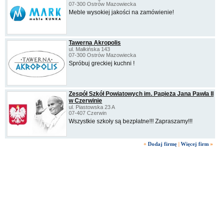
07-300 Ostrów Mazowiecka
Meble wysokiej jakości na zamówienie!
Tawerna Akropolis
ul. Małkińska 143
07-300 Ostrów Mazowiecka
Spróbuj greckiej kuchni !
Zespół Szkół Powiatowych im. Papieża Jana Pawła II
w Czerwinie
ul. Piastowska 23 A
07-407 Czerwin
Wszystkie szkoły są bezpłatne!!! Zapraszamy!!!
+
Dodaj firmę
|
Więcej firm
»