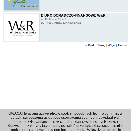
BIURO DORADCZO-FINANSOWE W&R
ul. Duboisa 4 lok.1
07-300 Ostrów Mazowiecka
+
Dodaj firmę
|
Więcej firm
»
UWAGA! Ta strona używa plików cookie i podobnych technologii m.in. w
celach: świadczenia usług, dostosowywania stron do indywidualnych
potrzeb użytkowników oraz w celach reklamowych i statystycznych.
Korzystanie z witryny bez zmiany ustawień przeglądarki oznacza, że pliki
Regulamin
|
Polityka prywatności
|
Reklama
|
Kontakt
cookie będą zapisywane w pamięci urzadzenia. W każdym momencie