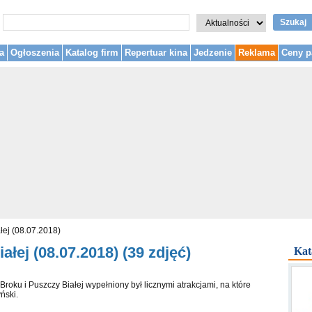
Szukaj
a
Ogłoszenia
Katalog firm
Repertuar kina
Jedzenie
Reklama
Ceny p
łej (08.07.2018)
ałej (08.07.2018) (39 zdjęć)
Kat
roku i Puszczy Białej wypełniony był licznymi atrakcjami, na które
ński.