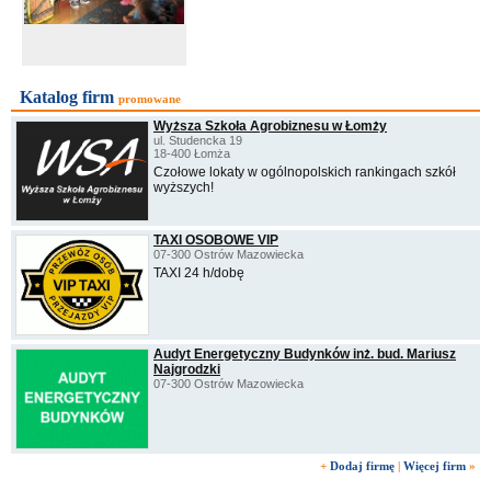
Katalog firm
promowane
Wyższa Szkoła Agrobiznesu w Łomży
ul. Studencka 19
18-400 Łomża
Czołowe lokaty w ogólnopolskich rankingach szkół
wyższych!
TAXI OSOBOWE VIP
07-300 Ostrów Mazowiecka
TAXI 24 h/dobę
Audyt Energetyczny Budynków inż. bud. Mariusz
Najgrodzki
07-300 Ostrów Mazowiecka
+
Dodaj firmę
|
Więcej firm
»