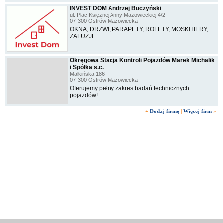
INVEST DOM Andrzej Buczyński
ul. Plac Księżnej Anny Mazowieckiej 4/2
07-300 Ostrów Mazowiecka
OKNA, DRZWI, PARAPETY, ROLETY, MOSKITIERY,
ŻALUZJE
Okręgowa Stacja Kontroli Pojazdów Marek Michalik
i Spółka s.c.
Małkińska 186
07-300 Ostrów Mazowiecka
Oferujemy pełny zakres badań technicznych
pojazdów!
+
Dodaj firmę
|
Więcej firm
»