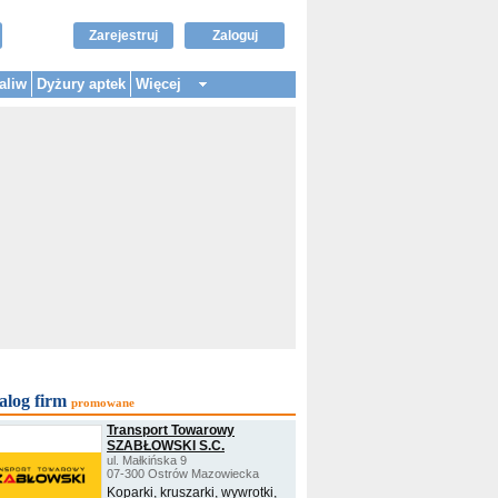
Zarejestruj
Zaloguj
aliw
Dyżury aptek
Więcej
alog firm
promowane
Transport Towarowy
SZABŁOWSKI S.C.
ul. Małkińska 9
07-300 Ostrów Mazowiecka
Koparki, kruszarki, wywrotki,