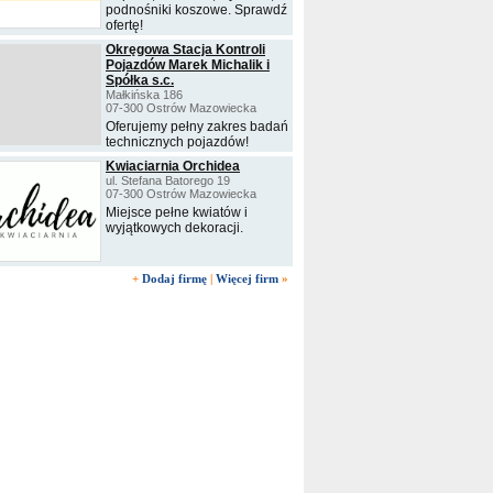
podnośniki koszowe. Sprawdź
ofertę!
Okręgowa Stacja Kontroli
Pojazdów Marek Michalik i
Spółka s.c.
Małkińska 186
07-300 Ostrów Mazowiecka
Oferujemy pełny zakres badań
technicznych pojazdów!
Kwiaciarnia Orchidea
ul. Stefana Batorego 19
07-300 Ostrów Mazowiecka
Miejsce pełne kwiatów i
wyjątkowych dekoracji.
+
Dodaj firmę
|
Więcej firm
»