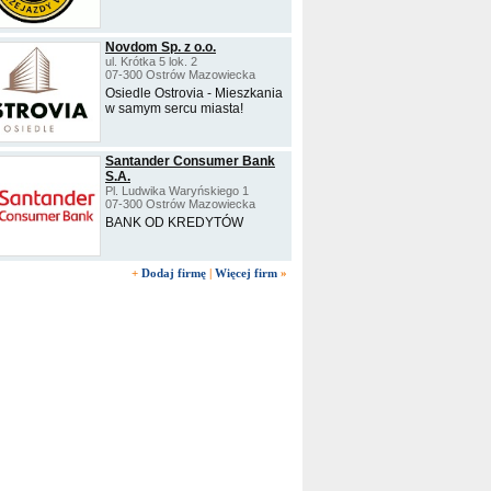
Novdom Sp. z o.o.
ul. Krótka 5 lok. 2
07-300 Ostrów Mazowiecka
Osiedle Ostrovia - Mieszkania
w samym sercu miasta!
Santander Consumer Bank
S.A.
Pl. Ludwika Waryńskiego 1
07-300 Ostrów Mazowiecka
BANK OD KREDYTÓW
+
Dodaj firmę
|
Więcej firm
»