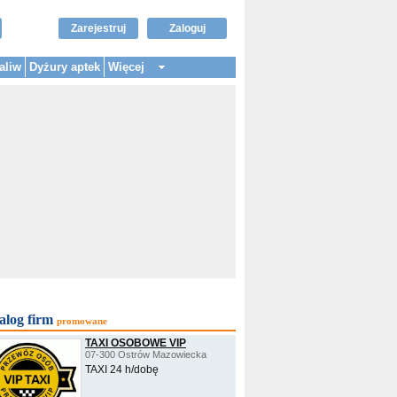
Zarejestruj
Zaloguj
aliw
Dyżury aptek
Więcej
alog firm
promowane
TAXI OSOBOWE VIP
07-300 Ostrów Mazowiecka
TAXI 24 h/dobę