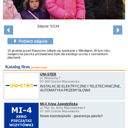
Zdjęcie: 5/134
15 grudnia przed Ratuszem odbyło się spotkanie z Mikołajem. W tym roku
świąteczna paczka przewidziana była dla każdego ucznia z ostrowskich
placówek.
Katalog firm
promowane
UNI-STER
ul. Wiosenna 7
07-300 Ostrów Mazowiecka
INSTALACJE ELEKTRYCZNE I TELETECHNICZNE,
AUTOMATYKA PRZEMYSŁOWA
MI-4 Anna Jagodzińska
ul. Plac Ks. Anny Mazowieckiej 4
07-300 Ostrów Mazowiecka
Nowe kserokopiarki - gwarancja jakości!