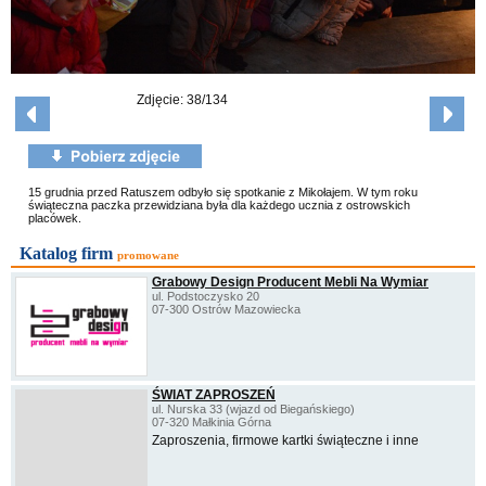
Zdjęcie: 38/134
15 grudnia przed Ratuszem odbyło się spotkanie z Mikołajem. W tym roku
świąteczna paczka przewidziana była dla każdego ucznia z ostrowskich
placówek.
Katalog firm
promowane
Grabowy Design Producent Mebli Na Wymiar
ul. Podstoczysko 20
07-300 Ostrów Mazowiecka
ŚWIAT ZAPROSZEŃ
ul. Nurska 33 (wjazd od Biegańskiego)
07-320 Małkinia Górna
Zaproszenia, firmowe kartki świąteczne i inne