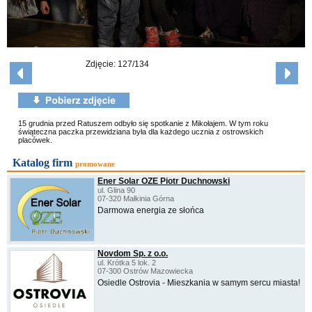
Zdjęcie: 127/134
15 grudnia przed Ratuszem odbyło się spotkanie z Mikołajem. W tym roku
świąteczna paczka przewidziana była dla każdego ucznia z ostrowskich
placówek.
Katalog firm
promowane
Ener Solar OZE Piotr Duchnowski
ul. Glina 90
07-320 Małkinia Górna
Darmowa energia ze słońca
Novdom Sp. z o.o.
ul. Krótka 5 lok. 2
07-300 Ostrów Mazowiecka
Osiedle Ostrovia - Mieszkania w samym sercu miasta!