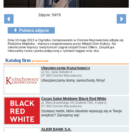
Zdjęcie: 59/76
Dnia 19 maja 2013 w Ogródku Jordanowskim w Ostrowi Mazowieckiej odbyła się
Rodzinna Majówka - impreza zorganizowana przez Miejski Dom Kultury. Na
zakończenie imprezy swój koncert zagrał zespół Grass Dillers. Zespół gra
mieszankę rocka i punka połączoną z rytmami reggae oraz ska.
Katalog firm
promowane
Ubezpieczenia Kożuchowscy
ul. Ks. Jana Sobotki 4
07-300 Ostrów Mazowiecka
Ubezpieczamy domy, samochody, firmy!
Cezan Salon Meblowy Black Red White
ul. Mieczkowskiego 16 (Galeria TEK, II piętro)
07-300 Ostrów Mazowiecka
Szukasz mebli, które idealnie wpasują się w Twoje
wnętrze? Zainspiruj się!
ALIOR BANK S.A.