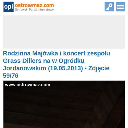
Rodzinna Majówka i koncert zespołu
Grass Dillers na w Ogródku
Jordanowskim (19.05.2013) - Zdjęcie
59/76