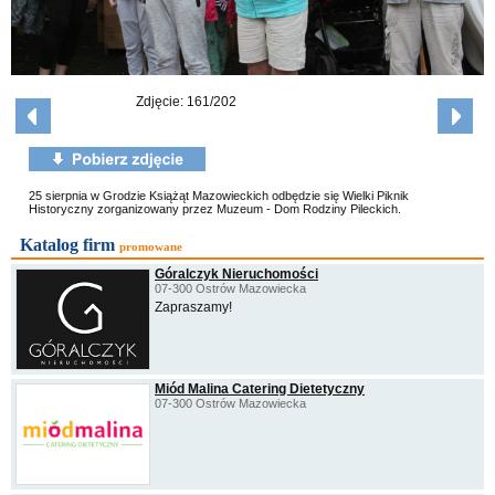
Zdjęcie: 161/202
25 sierpnia w Grodzie Książąt Mazowieckich odbędzie się Wielki Piknik
Historyczny zorganizowany przez Muzeum - Dom Rodziny Pileckich.
Katalog firm
promowane
Góralczyk Nieruchomości
07-300 Ostrów Mazowiecka
Zapraszamy!
Miód Malina Catering Dietetyczny
07-300 Ostrów Mazowiecka