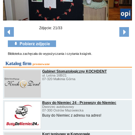
Zdjęcie: 21/33
Biblioteka zachęcała do wypożyczania i czytania książek.
Katalog firm
promowane
Gabinet Stomatologiczny KOCHDENT
ul. Leśna 16B/21
07-320 Małkinia Górna
Busy do Niemiec 24 - Przewozy do Niemiec
Dworzec autobusowy
07-300 Ostrów Mazowiecka
Busy do Niemiec z adresu na adres!
Kort tenisowy w Komorowie