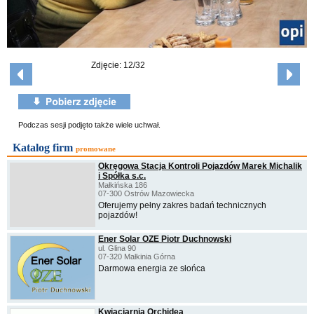
Zdjęcie: 12/32
Podczas sesji podjęto także wiele uchwał.
Katalog firm
promowane
Okręgowa Stacja Kontroli Pojazdów Marek Michalik
i Spółka s.c.
Małkińska 186
07-300 Ostrów Mazowiecka
Oferujemy pełny zakres badań technicznych
pojazdów!
Ener Solar OZE Piotr Duchnowski
ul. Glina 90
07-320 Małkinia Górna
Darmowa energia ze słońca
Kwiaciarnia Orchidea