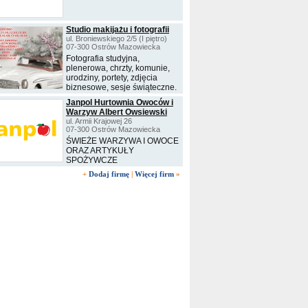
Studio makijażu i fotografii
ul. Broniewskiego 2/5 (I piętro)
07-300 Ostrów Mazowiecka
Fotografia studyjna,
plenerowa, chrzty, komunie,
urodziny, portety, zdjęcia
biznesowe, sesje świąteczne.
Janpol Hurtownia Owoców i
Warzyw Albert Owsiewski
ul. Armii Krajowej 26
07-300 Ostrów Mazowiecka
ŚWIEŻE WARZYWA I OWOCE
ORAZ ARTYKUŁY
SPOŻYWCZE
+
Dodaj firmę
|
Więcej firm
»