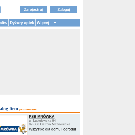
Zarejestruj
Zaloguj
aliw
Dyżury aptek
Więcej
alog firm
promowane
PSB MRÓWKA
ul. Lubiejewska 94
07-300 Ostrów Mazowiecka
Wszystko dla domu i ogrodu!