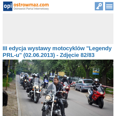
III edycja wystawy motocyklów "Legendy
PRL-u" (02.06.2013) - Zdjęcie 82/83