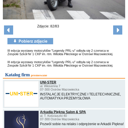
Zdjęcie: 82/83
III edycja wystawy motocyklów "Legendy PRL-u" odbyła się 2 czerwca w
Zespole Szkół Nr 1 CKP im. rtm. Witolda Pileckiego w Ostrowi Mazowieckiej.
III edycja wystawy motocyklów "Legendy PRL-u" odbyła się 2 czerwca w
Zespole Szkół Nr 1 CKP im. rtm. Witolda Pileckiego w Ostrowi Mazowieckiej.
Katalog firm
promowane
UNI-STER
ul. Wiosenna 7
07-300 Ostrów Mazowiecka
INSTALACJE ELEKTRYCZNE I TELETECHNICZNE,
AUTOMATYKA PRZEMYSŁOWA
Arkadia Piękna Salon & SPA
ul. T. Kościuszki 40
07-300 Ostrów Mazowiecka
Pozwól sobie na relaks i odprężenie w Arkadii Piękna!