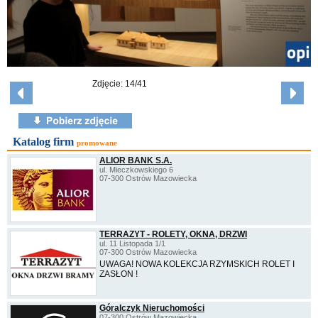
Zdjęcie: 14/41
Katalog firm
promowane
ALIOR BANK S.A.
ul. Mieczkowskiego 6
07-300 Ostrów Mazowiecka
TERRAZYT - ROLETY, OKNA, DRZWI
ul. 11 Listopada 1/1
07-300 Ostrów Mazowiecka
UWAGA! NOWA KOLEKCJA RZYMSKICH ROLET I
ZASŁON !
Góralczyk Nieruchomości
07-300 Ostrów Mazowiecka