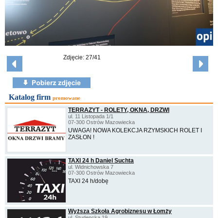
Zdjęcie: 27/41
Katalog firm
promowane
TERRAZYT - ROLETY, OKNA, DRZWI
ul. 11 Listopada 1/1
07-300 Ostrów Mazowiecka
UWAGA! NOWA KOLEKCJA RZYMSKICH ROLET I
ZASŁON !
TAXI 24 h Daniel Suchta
ul. Widnichowska 7
07-300 Ostrów Mazowiecka
TAXI 24 h/dobę
Wyższa Szkoła Agrobiznesu w Łomży
ul. Studencka 19