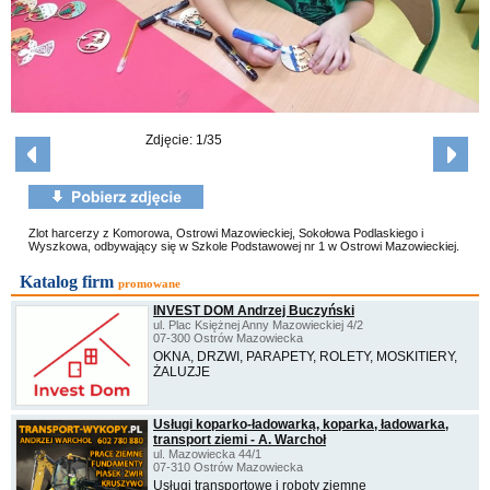
Zdjęcie: 1/35
Zlot harcerzy z Komorowa, Ostrowi Mazowieckiej, Sokołowa Podlaskiego i
Wyszkowa, odbywający się w Szkole Podstawowej nr 1 w Ostrowi Mazowieckiej.
Katalog firm
promowane
INVEST DOM Andrzej Buczyński
ul. Plac Księżnej Anny Mazowieckiej 4/2
07-300 Ostrów Mazowiecka
OKNA, DRZWI, PARAPETY, ROLETY, MOSKITIERY,
ŻALUZJE
Usługi koparko-ładowarką, koparka, ładowarka,
transport ziemi - A. Warchoł
ul. Mazowiecka 44/1
07-310 Ostrów Mazowiecka
Usługi transportowe i roboty ziemne