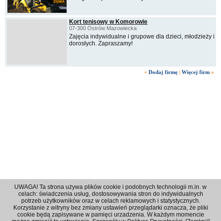
Kort tenisowy w Komorowie
07-300 Ostrów Mazowiecka
Zajęcia indywidualne i grupowe dla dzieci, młodzieży i
dorosłych. Zapraszamy!
+
Dodaj firmę
|
Więcej firm
»
UWAGA! Ta strona używa plików cookie i podobnych technologii m.in. w
celach: świadczenia usług, dostosowywania stron do indywidualnych
potrzeb użytkowników oraz w celach reklamowych i statystycznych.
Korzystanie z witryny bez zmiany ustawień przeglądarki oznacza, że pliki
Regulamin
|
Polityka prywatności
|
Reklama
|
Kontakt
cookie będą zapisywane w pamięci urzadzenia. W każdym momencie