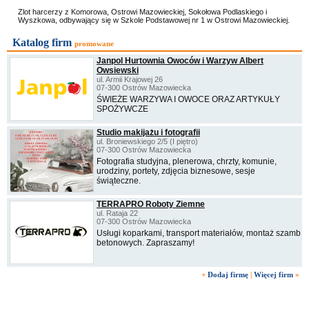
Zlot harcerzy z Komorowa, Ostrowi Mazowieckiej, Sokołowa Podlaskiego i
Wyszkowa, odbywający się w Szkole Podstawowej nr 1 w Ostrowi Mazowieckiej.
Katalog firm
promowane
Janpol Hurtownia Owoców i Warzyw Albert
Owsiewski
ul. Armii Krajowej 26
07-300 Ostrów Mazowiecka
ŚWIEŻE WARZYWA I OWOCE ORAZ ARTYKUŁY
SPOŻYWCZE
Studio makijażu i fotografii
ul. Broniewskiego 2/5 (I piętro)
07-300 Ostrów Mazowiecka
Fotografia studyjna, plenerowa, chrzty, komunie,
urodziny, portety, zdjęcia biznesowe, sesje
świąteczne.
TERRAPRO Roboty Ziemne
ul. Rataja 22
07-300 Ostrów Mazowiecka
Usługi koparkami, transport materiałów, montaż szamb
betonowych. Zapraszamy!
+
Dodaj firmę
|
Więcej firm
»