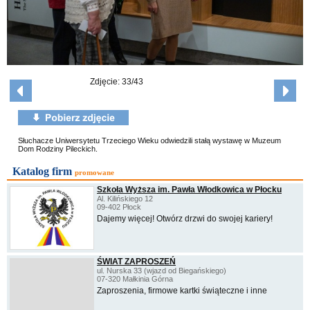
Zdjęcie: 33/43
Słuchacze Uniwersytetu Trzeciego Wieku odwiedzili stałą wystawę w Muzeum
Dom Rodziny Pileckich.
Katalog firm
promowane
Szkoła Wyższa im. Pawła Włodkowica w Płocku
Al. Kilińskiego 12
09-402 Płock
Dajemy więcej! Otwórz drzwi do swojej kariery!
ŚWIAT ZAPROSZEŃ
ul. Nurska 33 (wjazd od Biegańskiego)
07-320 Małkinia Górna
Zaproszenia, firmowe kartki świąteczne i inne