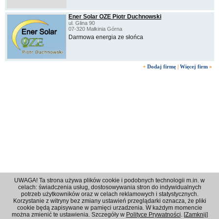
Ener Solar OZE Piotr Duchnowski
ul. Glina 90
07-320 Małkinia Górna
Darmowa energia ze słońca
+
Dodaj firmę
|
Więcej firm
»
UWAGA! Ta strona używa plików cookie i podobnych technologii m.in. w
celach: świadczenia usług, dostosowywania stron do indywidualnych
potrzeb użytkowników oraz w celach reklamowych i statystycznych.
Korzystanie z witryny bez zmiany ustawień przeglądarki oznacza, że pliki
Regulamin
|
Polityka prywatności
|
Reklama
|
Kontakt
cookie będą zapisywane w pamięci urzadzenia. W każdym momencie
można zmienić te ustawienia. Szczegóły w
Polityce Prywatności
. [
Zamknij
]
© 2001 - 2026 OPI Ostrowski Portal Internetowy - Wszystkie prawa zastrzeżone