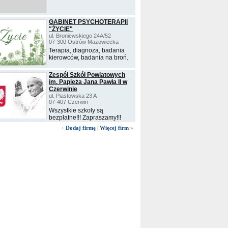
GABINET PSYCHOTERAPII
"ŻYCIE"
ul. Broniewskiego 24A/52
07-300 Ostrów Mazowiecka
Terapia, diagnoza, badania
kierowców, badania na broń.
Zespół Szkół Powiatowych
im. Papieża Jana Pawła II w
Czerwinie
ul. Piastowska 23 A
07-407 Czerwin
Wszystkie szkoły są
bezpłatne!!! Zapraszamy!!!
+
Dodaj firmę
|
Więcej firm
»