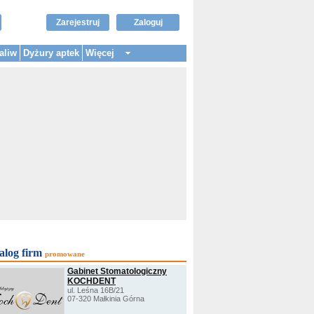
Zarejestruj
Zaloguj
aliw
Dyżury aptek
Więcej
alog firm
promowane
Gabinet Stomatologiczny
KOCHDENT
ul. Leśna 16B/21
07-320 Małkinia Górna