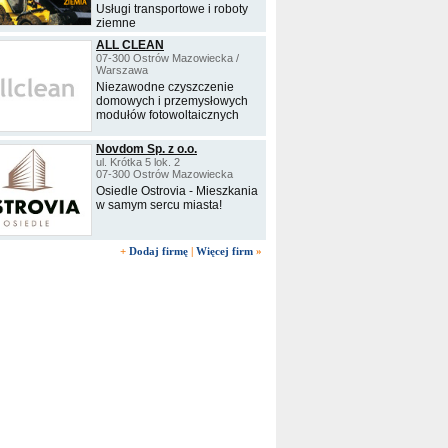
Usługi transportowe i roboty
ziemne
ALL CLEAN
07-300 Ostrów Mazowiecka /
Warszawa
Niezawodne czyszczenie
domowych i przemysłowych
modułów fotowoltaicznych
Novdom Sp. z o.o.
ul. Krótka 5 lok. 2
07-300 Ostrów Mazowiecka
Osiedle Ostrovia - Mieszkania
w samym sercu miasta!
+
Dodaj firmę
|
Więcej firm
»