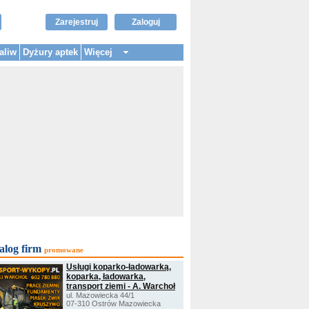
Zarejestruj
Zaloguj
aliw
Dyżury aptek
Więcej
alog firm
promowane
Usługi koparko-ładowarką,
koparka, ładowarka,
transport ziemi - A. Warchoł
ul. Mazowiecka 44/1
07-310 Ostrów Mazowiecka