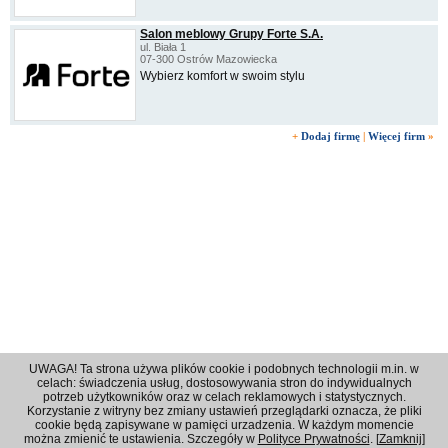
Salon meblowy Grupy Forte S.A.
ul. Biała 1
07-300 Ostrów Mazowiecka
Wybierz komfort w swoim stylu
+
Dodaj firmę
|
Więcej firm
»
UWAGA! Ta strona używa plików cookie i podobnych technologii m.in. w
celach: świadczenia usług, dostosowywania stron do indywidualnych
potrzeb użytkowników oraz w celach reklamowych i statystycznych.
Korzystanie z witryny bez zmiany ustawień przeglądarki oznacza, że pliki
Regulamin
|
Polityka prywatności
|
Reklama
|
Kontakt
cookie będą zapisywane w pamięci urzadzenia. W każdym momencie
można zmienić te ustawienia. Szczegóły w
Polityce Prywatności
. [
Zamknij
]
© 2001 - 2026 OPI Ostrowski Portal Internetowy - Wszystkie prawa zastrzeżone