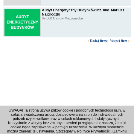
Audyt Energetyczny Budynków inż. bud. Mariusz
Najgrodzki
07-300 Ostrów Mazowiecka
+
Dodaj firmę
|
Więcej firm
»
UWAGA! Ta strona używa plików cookie i podobnych technologii m.in. w
celach: świadczenia usług, dostosowywania stron do indywidualnych
potrzeb użytkowników oraz w celach reklamowych i statystycznych.
Korzystanie z witryny bez zmiany ustawień przeglądarki oznacza, że pliki
Regulamin
|
Polityka prywatności
|
Reklama
|
Kontakt
cookie będą zapisywane w pamięci urzadzenia. W każdym momencie
można zmienić te ustawienia. Szczegóły w
Polityce Prywatności
. [
Zamknij
]
© 2001 - 2026 OPI Ostrowski Portal Internetowy - Wszystkie prawa zastrzeżone