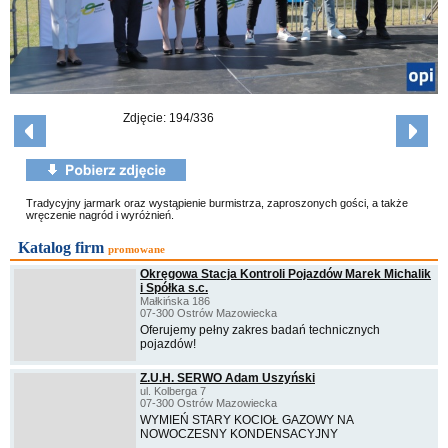
Zdjęcie: 194/336
Tradycyjny jarmark oraz wystąpienie burmistrza, zaproszonych gości, a także
wręczenie nagród i wyróżnień.
Katalog firm
promowane
Okręgowa Stacja Kontroli Pojazdów Marek Michalik
i Spółka s.c.
Małkińska 186
07-300 Ostrów Mazowiecka
Oferujemy pełny zakres badań technicznych
pojazdów!
Z.U.H. SERWO Adam Uszyński
ul. Kolberga 7
07-300 Ostrów Mazowiecka
WYMIEŃ STARY KOCIOŁ GAZOWY NA
NOWOCZESNY KONDENSACYJNY