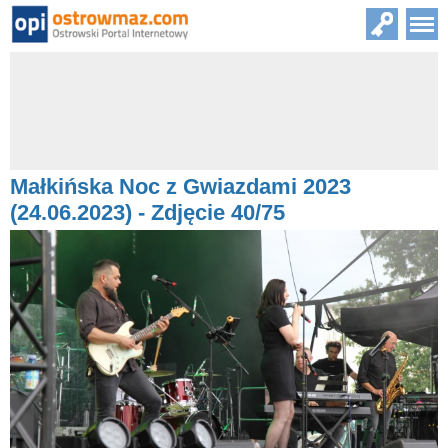
Małkińska Noc z Gwiazdami 2023
(24.06.2023) - Zdjęcie 40/75