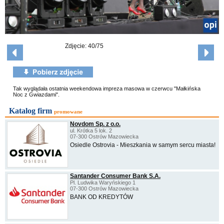
Zdjęcie: 40/75
Tak wyglądała ostatnia weekendowa impreza masowa w czerwcu "Małkińska
Noc z Gwiazdami".
Katalog firm
promowane
Novdom Sp. z o.o.
ul. Krótka 5 lok. 2
07-300 Ostrów Mazowiecka
Osiedle Ostrovia - Mieszkania w samym sercu miasta!
Santander Consumer Bank S.A.
Pl. Ludwika Waryńskiego 1
07-300 Ostrów Mazowiecka
BANK OD KREDYTÓW