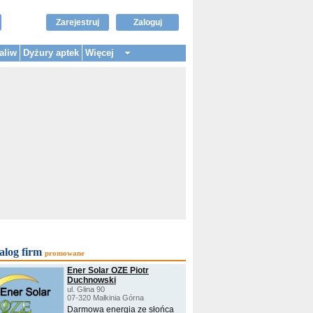
Zarejestruj
Zaloguj
aliw
Dyżury aptek
Więcej
alog firm
promowane
Ener Solar OZE Piotr
Duchnowski
ul. Glina 90
07-320 Małkinia Górna
Darmowa energia ze słońca