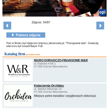
Zdjęcie: 34/97
Port w Broku był miejscem imprezy plenerowej pt. "Pożegnanie lata". Gwiazdą
wieczoru był zespół Bayer Full.
Katalog firm
promowane
BIURO DORADCZO-FINANSOWE W&R
ul. Duboisa 4 lok.1
07-300 Ostrów Mazowiecka
Kwiaciarnia Orchidea
ul. Stefana Batorego 19
07-300 Ostrów Mazowiecka
Miejsce pełne kwiatów i wyjątkowych dekoracji.