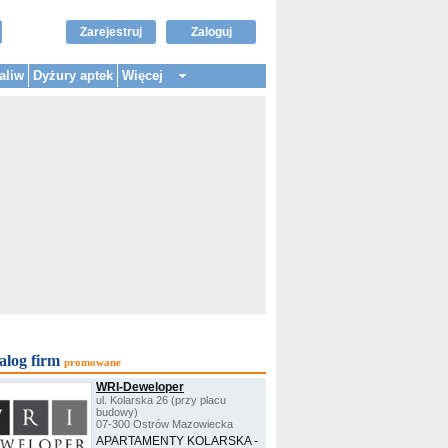
Zarejestruj
Zaloguj
aliw
Dyżury aptek
Więcej
alog firm
promowane
WRI-Deweloper
ul. Kolarska 26 (przy placu
budowy)
07-300 Ostrów Mazowiecka
APARTAMENTY KOLARSKA -