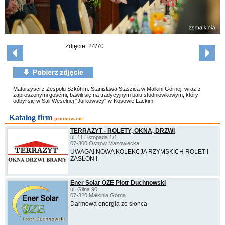
Zdjęcie: 24/70
Maturzyści z Zespołu Szkół im. Stanisława Staszica w Małkini Górnej, wraz z
zaproszonymi gośćmi, bawili się na tradycyjnym balu studniówkowym, który
odbył się w Sali Weselnej "Jurkowscy" w Kosowie Lackim.
Katalog firm
promowane
TERRAZYT - ROLETY, OKNA, DRZWI
ul. 11 Listopada 1/1
07-300 Ostrów Mazowiecka
UWAGA! NOWA KOLEKCJA RZYMSKICH ROLET I
ZASŁON !
Ener Solar OZE Piotr Duchnowski
ul. Glina 90
07-320 Małkinia Górna
Darmowa energia ze słońca