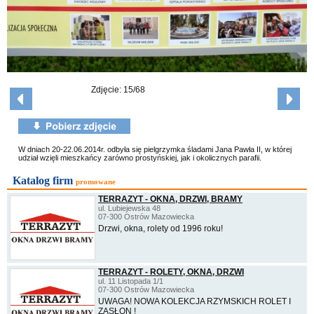
Zdjęcie: 15/68
W dniach 20-22.06.2014r. odbyła się pielgrzymka śladami Jana Pawła II, w której
udział wzięli mieszkańcy zarówno prostyńskiej, jak i okolicznych parafii.
Katalog firm
promowane
TERRAZYT - OKNA, DRZWI, BRAMY
ul. Lubiejewska 48
07-300 Ostrów Mazowiecka
Drzwi, okna, rolety od 1996 roku!
TERRAZYT - ROLETY, OKNA, DRZWI
ul. 11 Listopada 1/1
07-300 Ostrów Mazowiecka
UWAGA! NOWA KOLEKCJA RZYMSKICH ROLET I
ZASŁON !