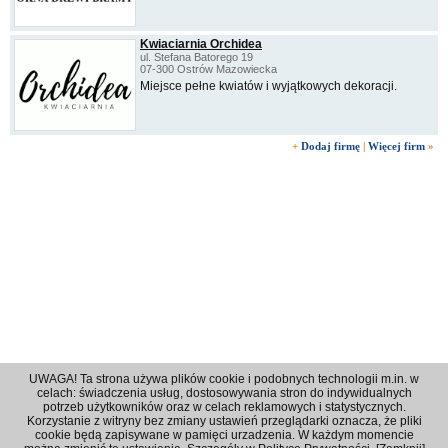
Kwiaciarnia Orchidea
ul. Stefana Batorego 19
07-300 Ostrów Mazowiecka
Miejsce pełne kwiatów i wyjątkowych dekoracji.
+
Dodaj firmę
|
Więcej firm
»
UWAGA! Ta strona używa plików cookie i podobnych technologii m.in. w
celach: świadczenia usług, dostosowywania stron do indywidualnych
potrzeb użytkowników oraz w celach reklamowych i statystycznych.
Korzystanie z witryny bez zmiany ustawień przeglądarki oznacza, że pliki
Regulamin
|
Polityka prywatności
|
Reklama
|
Kontakt
cookie będą zapisywane w pamięci urzadzenia. W każdym momencie