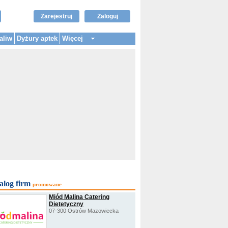
Zarejestruj
Zaloguj
aliw
Dyżury aptek
Więcej
alog firm
promowane
Miód Malina Catering
Dietetyczny
07-300 Ostrów Mazowiecka