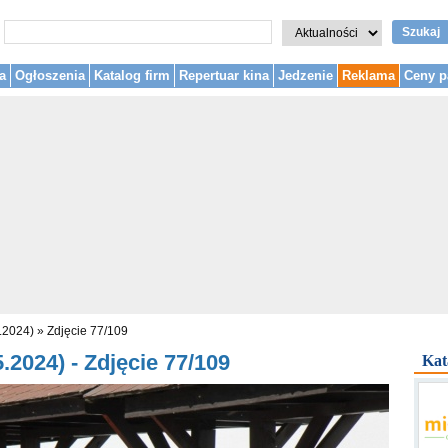
Szukaj
a
Ogłoszenia
Katalog firm
Repertuar kina
Jedzenie
Reklama
Ceny p
.2024)
»
Zdjęcie 77/109
.2024) - Zdjęcie 77/109
Kat