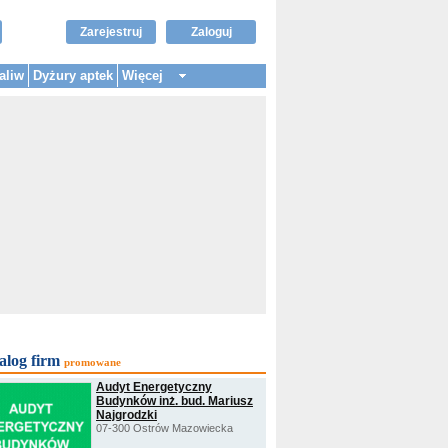
Zarejestruj
Zaloguj
aliw
Dyżury aptek
Więcej
alog firm
promowane
Audyt Energetyczny
Budynków inż. bud. Mariusz
Najgrodzki
07-300 Ostrów Mazowiecka